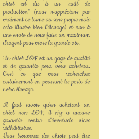
chiot est du à un "coût de
production" (nous n'apprécions pas
vraiment ce terme au sens propre mais
cela illustre bien l'élevage) et non à
une envie de nous faire un maximum
d'argent pour vivre la grande vie.
Un chiot LOF est un gage de qualité
et de garantie pour vous acheteur.
C'est ce que vous recherchez
certainement en poussant la porte de
notre élevage.
Il faut savoir qu'en achetant un
chiot non LOF, il n'y a aucune
garantie contre d'éventuels vices
rédhibitoires.
Vous trouverez des chiots peut être