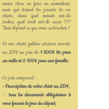
moins chers en foire ou animalerie,
mais qui étaient les parents de ces
chiots, dans quel monde ont-ils
évolué, quel éveil ont-ils reçus ???
Tout dépend ce que vous recherchez !
Et nos chiots golden retriever inscrits
au LOF au prix de
1 900€ ttc pour
un mâle et 2 100€ pour une femelle.
Ce prix comprend :
- l'inscription de votre chiot au LOF,
-
tous les documents obligatoires à
vous fournir le jour du départ,