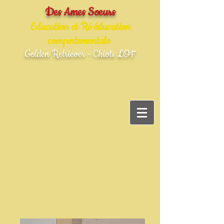
Des Ames Soeurs
Education et Ré éducation
comportementale
Golden Retriever - Chiots LOF