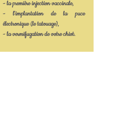
- la première injection vaccinale,
- l'implantation de la puce
électronique (le tatouage),
- la vermifugation de votre chiot.
Attention, selon votre lieu de
résidence et l'âge de départ de votre
chiot (en fonction des demandes
administratives et sanitaires de
chaque pays), nous serons
amenés à
vous facturer des frais
supplémentaires ( garde de votre
chiot jusque l'âge requis, passeport