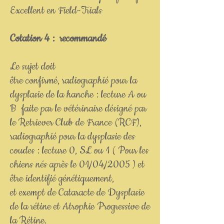
Excellent en Field-Trials
Cotation 4 : recommandé
Le sujet doit
être confirmé, radiographié pour la
dysplasie de la hanche : lecture A ou
B faite par le vétérinaire désigné par
le Retriever Club de France (RCF),
radiographié pour la dysplasie des
coudes : lecture 0, SL ou 1 ( Pour les
chiens nés après le 01/04/2005 ) et
être identifié génétiquement,
et exempt de Cataracte de Dysplasie
de la rétine et Atrophie Progressive de
la Rétine.