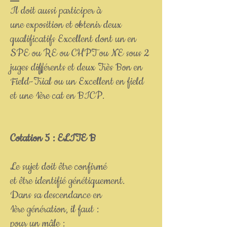
Il doit aussi participer à
une exposition et obtenir deux
qualificatifs Excellent dont un en
SPE ou RE ou CHPT ou NE sous 2
juges différents et deux Très Bon en
Field-Trial ou un Excellent en field
et une 1ère cat en BICP.
Cotation 5 : ELITE B
Le sujet doit être confirmé
et être identifié génétiquement.
Dans sa descendance en
1ère génération, il faut :
pour un mâle :