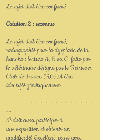
Le sujet doit être confirmé
Cotation 2 : reconnu
Le sujet doit être confirmé,
radiographié pour la dysplasie de la
hanche : lecture A, B ou C faite par
le vétérinaire désigné par le Retriever
Club de France (RCF)et être
identifié génétiquement.
-------------------------
--
Il doit aussi participer à
une exposition et obtenir un
qualificatif Excellent, passé avec