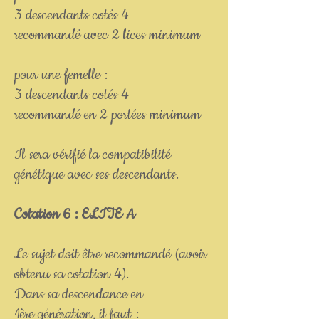
3 descendants cotés 4
recommandé avec 2 lices minimum
pour une femelle :
3 descendants cotés 4
recommandé en 2 portées minimum
Il sera vérifié la compatibilité
génétique avec ses descendants.
Cotation 6 : ELITE A
Le sujet doit être recommandé (avoir
obtenu sa cotation 4).
Dans sa descendance en
1ère génération, il faut :