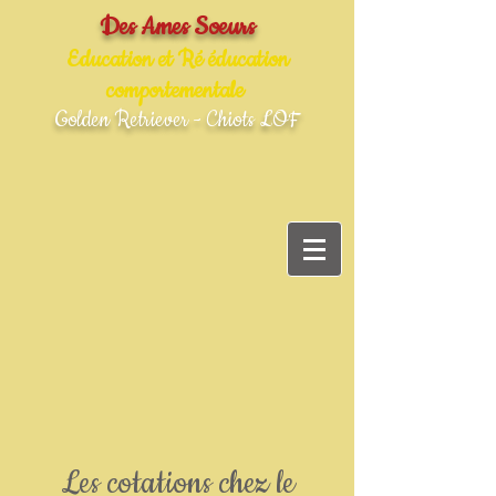
Des Ames Soeurs
Education et Ré éducation
comportementale
Golden Retriever - Chiots LOF
Les cotations chez le