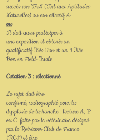
succès son TAN (Test aux Aptitudes
Naturelles) ou son sélectif A
ou
Il doit aussi participer à
une exposition et obtenir un
qualificatif Très Bon et un 1 Très
Bon en Field-Trials
Cotation 3 : sélectionné
Le sujet doit être
confirmé, radiographié pour la
dysplasie de la hanche : lecture A, B
ou C faite par le vétérinaire désigné
par le Retriever Club de France
(RCF) et être