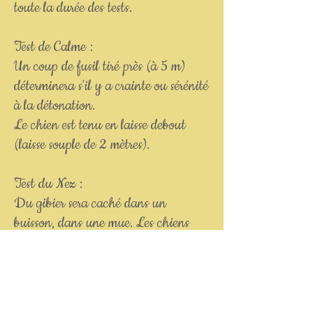
toute la durée des tests.
Test de Calme :
Un coup de fusil tiré près (à 5 m)
déterminera s'il y a crainte ou sérénité
à la détonation.
Le chien est tenu en laisse debout
(laisse souple de 2 mètres).
Test du Nez :
Du gibier sera caché dans un
buisson, dans une mue. Les chiens
devront passer à côté non tenus en
laisse et manifesteront de l'intérêt
pour cette odeur.