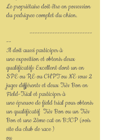
Le propriétaire doit être en possession
du pedrigree complet du chien.
-------------------------
--
Il doit aussi participer à
une exposition et obtenir deux
qualificatifs Excellent dont un en
SPE ou RE ou CHPT ou NE sous 2
juges différents et deux Très Bon en
Field-Trial et participer à
une épreuve de field trial pour obtenir
un qualificatif Très Bon ou un Très
Bon et une 2ème cat en BICP (voir
site du club de race )
ou