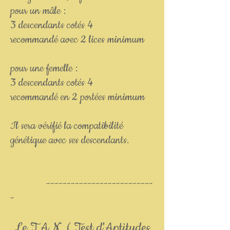
pour un mâle :
3 descendants cotés 4
recommandé avec 2 lices minimum
pour une femelle :
3 descendants cotés 4
recommandé en 2 portées minimum
Il sera vérifié la compatibilité
génétique avec ses descendants.
--------------------------
-
Le T.A.N. ( Test d'Aptitudes