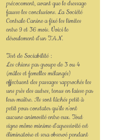
précocement, avant que le dressage
fausse les conclusions. La Société
Centrale Canine a fixé les limites
entre 9 et 36 mois. Voici le
déroulement d'un T.A.N.
Test de Sociabilité :
Les chiens par groupe de 3 ou 4
(mâles et femelles mélangés)
effectuent des passages rapprochés les
uns près des autres, tenus en laisse par
leur maître. Ils sont lâchés petit à
petit pour constater qu'ils n'ont
aucune animosité entre eux. Tout
signe même minime d'agressivité est
éliminatoire et sera observé pendant