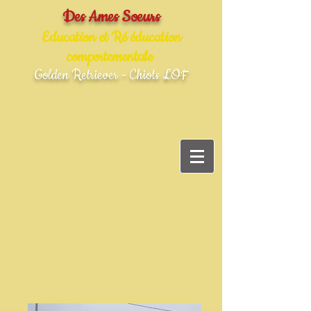
Des Ames Soeurs
Education et Ré éducation
comportementale
Golden Retriever - Chiots LOF