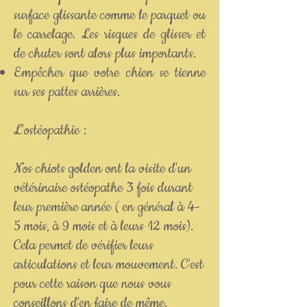
surface glissante comme le parquet ou
le carrelage. Les risques de glisser et
de chuter sont alors plus importants.
Empêcher que votre chien se tienne
sur ses pattes arrières.
L'ostéopathie :
Nos chiots golden ont la visite d'un
vétérinaire ostéopathe 3 fois durant
leur première année ( en général à 4-
5 mois, à 9 mois et à leurs 12 mois).
Cela permet de vérifier leurs
articulations et leur mouvement. C'est
pour cette raison que nous vous
conseillons d'en faire de même.