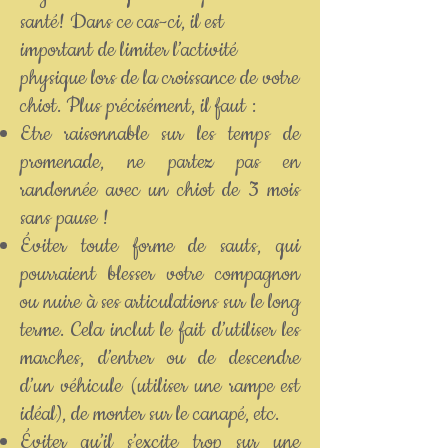
santé! Dans ce cas-ci, il est
important de limiter l’activité
physique lors de la croissance de votre
chiot. Plus précisément, il faut :
Etre raisonnable sur les temps de
promenade, ne partez pas en
randonnée avec un chiot de 3 mois
sans pause !
Éviter toute forme de sauts, qui
pourraient blesser votre compagnon
ou nuire à ses articulations sur le long
terme. Cela inclut le fait d’utiliser les
marches, d’entrer ou de descendre
d’un véhicule (utiliser une rampe est
idéal), de monter sur le canapé, etc.
Éviter qu’il s’excite trop sur une