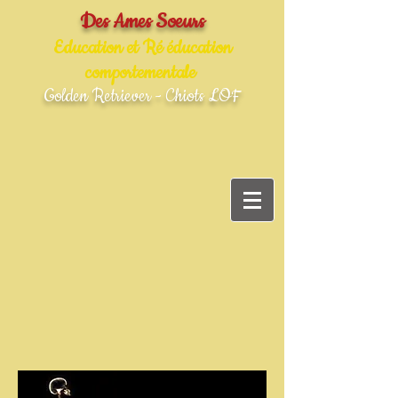
Des Ames Soeurs
Education et Ré éducation
comportementale
Golden Retriever - Chiots LOF