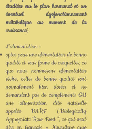
étudiées sur le plan hormonal et un
éventuel dysfonctionnement
métabolique au moment de la
croissance
).
L'alimentation :
opter pour une alimentation de bonne
qualité et sous forme de croquettes, ce
que nous nommerons alimentation
sèche, celles de bonne qualité sont
normalement bien dosées et ne
demandent pas de compléments OU
une alimentation dite naturelle
appelée BARF ("Biologically
Appropriate Raw Food ", ce qui veut
dire en français « Nourriture crue