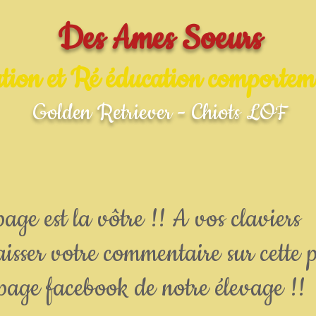
Des Ames Soeurs
tion et Ré éducation comportem
Golden Retriever - Chiots LOF
page est la vôtre !! A vos claviers
isser votre commentaire sur cette 
 page facebook de notre élevage !!