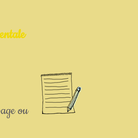
entale
page ou